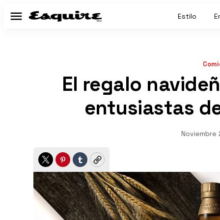
Estilo
E
Menú
Comi
El regalo navide
entusiastas d
Noviembre 
Twitter
Pinterest
Tumblr
Copy