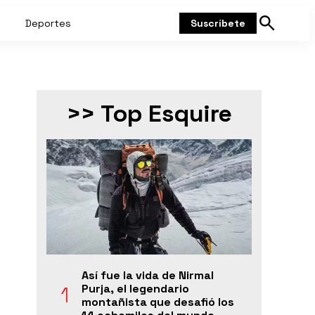
Deportes
Suscríbete
Mostrar
búsqueda
>> Top Esquire
Así fue la vida de Nirmal
Purja, el legendario
montañista que desafió los