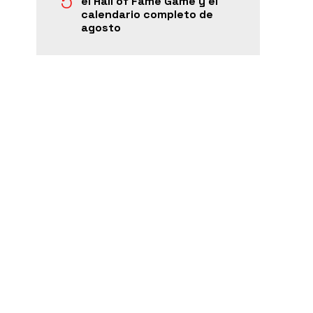
el Hall of Fame Game y el
calendario completo de
agosto