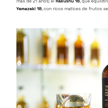
más de 21 años; el
Hakushu 18
, que equilib
Yamazaki 18
, con ricos matices de frutos s