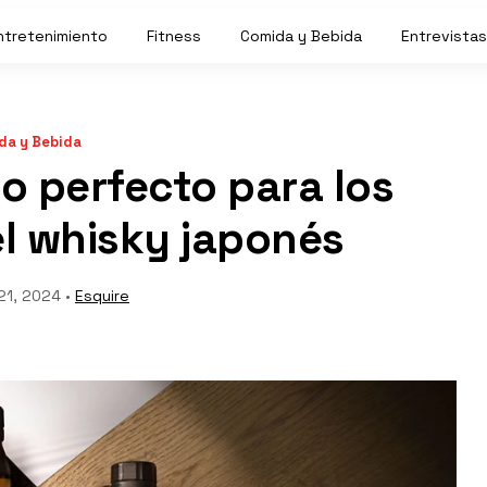
ntretenimiento
Fitness
Comida y Bebida
Entrevistas
da y Bebida
ño perfecto para los
el whisky japonés
21, 2024 •
Esquire