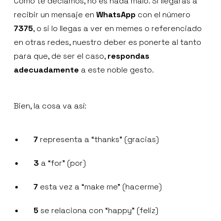
Como te decíamos, no es nada malo. Si llegaras a
recibir un mensaje en
WhatsApp
con el número
7375
, o si lo llegas a ver en memes o referenciado
en otras redes, nuestro deber es ponerte al tanto
para que, de ser el caso,
respondas
adecuadamente
a este noble gesto.
Bien, la cosa va así:
7
representa a “thanks” (gracias)
3
a “for” (por)
7
esta vez a “make me” (hacerme)
5
se relaciona con “happy” (feliz)