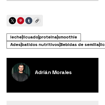
Twitter
Pinterest
Tumblr
Copy
leche|licuado|proteina|smoothie
Ades|batidos nutritivos|Bebidas de semilla|li
Adrián Morales
Editor Digital de Esquire México.