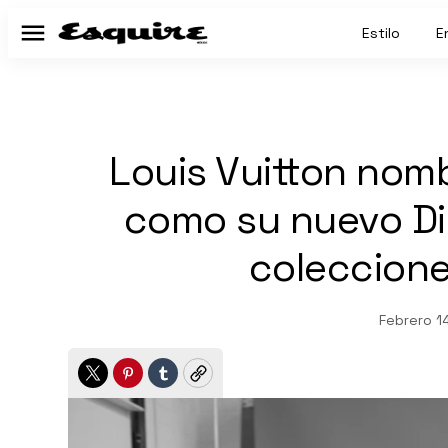
Estilo
E
Menú
Louis Vuitton nomb
como su nuevo Di
coleccion
Febrero 1
Twitter
Pinterest
Tumblr
Copy