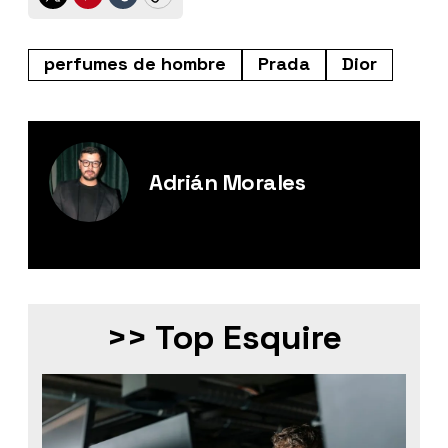
Twitter
Pinterest
Tumblr
Copy
perfumes de hombre
Prada
Dior
Adrián Morales
Editor Digital de Esquire México.
>> Top Esquire