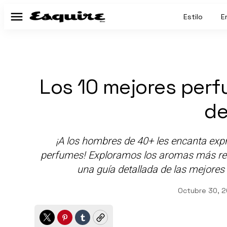
Estilo
E
Menú
Los 10 mejores per
de
¡A los hombres de 40+ les encanta expre
perfumes! Exploramos los aromas más refi
una guía detallada de las mejore
Octubre 30, 2
Twitter
Pinterest
Tumblr
Copy