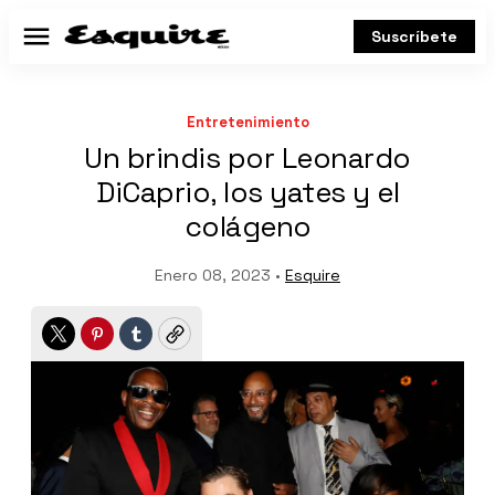
Suscríbete
Menú
Entretenimiento
Un brindis por Leonardo
DiCaprio, los yates y el
colágeno
Enero 08, 2023 •
Esquire
Twitter
Pinterest
Tumblr
Copy