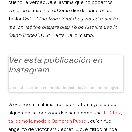
bueno, la verdad. Qué lástima que no podamos
verlo, solo imaginarlo. Como dice la canción de
Taylor Swift, ‘
The Man’
:
“
And they would toast to
me, oh
, l
et the players play
,
I’d be just like Leo
in
Saint-Tropez”
. O St. Barts. Da lo mismo.
Ver esta publicación en
Instagram
Una publicación compartida de Victoria Arlene Lamas (@victoriaalamas)
Volviendo a la última fiesta en altamar, ojalá que
alguna de las convocadas haya dado una
TED talk,
tal como la modelo Cameron Russell
, quien fue
angelito de Victoria’s Secret. Ojo, el físico nunca