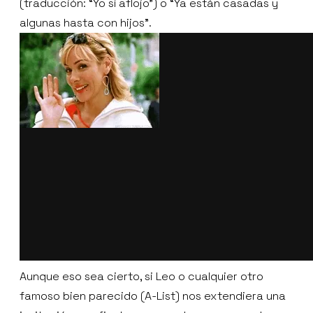
(traducción: “Yo sí aflojo”) o “Ya están casadas y
algunas hasta con hijos”.
Aunque eso sea cierto, si Leo o cualquier otro
famoso bien parecido (A-List) nos extendiera una