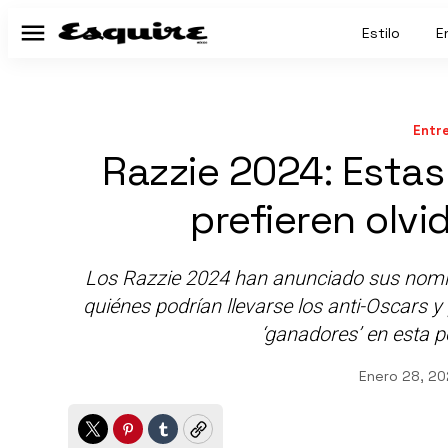
Estilo
E
Menú
Entr
Razzie 2024: Estas
prefieren olv
Los Razzie 2024 han anunciado sus nomin
quiénes podrían llevarse los anti-Oscars y
‘ganadores’ en esta pe
Enero 28, 20
Twitter
Pinterest
Tumblr
Copy