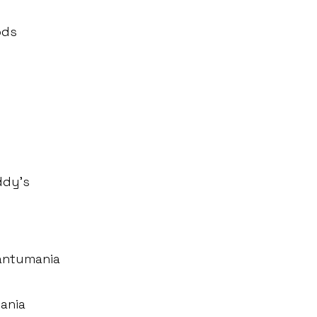
ods
ddy’s
antumania
ania