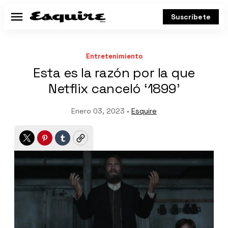
Suscríbete
Menú
Entretenimiento
Esta es la razón por la que
Netflix canceló ‘1899’
Enero 03, 2023 •
Esquire
Twitter
Pinterest
Tumblr
Copy