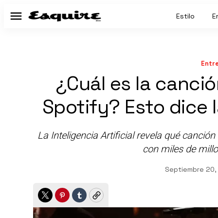
Estilo
E
Menú
Entr
¿Cuál es la canc
Spotify? Esto dice la
La Inteligencia Artificial revela qué canción
con miles de mill
Septiembre 20,
Twitter
Pinterest
Tumblr
Copy