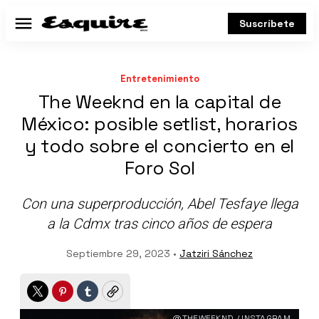
Suscríbete
Menú
Entretenimiento
The Weeknd en la capital de
México: posible setlist, horarios
y todo sobre el concierto en el
Foro Sol
Con una superproducción, Abel Tesfaye llega
a la Cdmx tras cinco años de espera
Septiembre 29, 2023 •
Jatziri Sánchez
Twitter
Pinterest
Tumblr
Copy
@THEWEEKND / INSTAGRAM