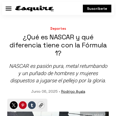
Suscríbete
Menú
Deportes
¿Qué es NASCAR y qué
diferencia tiene con la Fórmula
1?
NASCAR es pasión pura, metal retumbando
y un puñado de hombres y mujeres
dispuestos a jugarse el pellejo por la gloria.
Junio 06, 2025 •
Rodrigo Ayala
Twitter
Pinterest
Tumblr
Copy
GETTY IMAGES