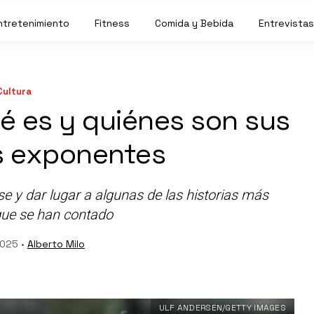
ntretenimiento
Fitness
Comida y Bebida
Entrevistas
Cultura
é es y quiénes son sus
es exponentes
e y dar lugar a algunas de las historias más
que se han contado
2025 •
Alberto Milo
ULF ANDERSEN/GETTY IMAGES