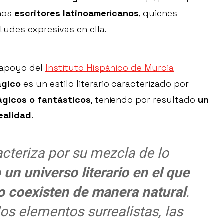
chos
escritores latinoamericanos
, quienes
udes expresivas en ella.
 apoyo del
Instituto Hispánico de Murcia
ágico
es un estilo literario caracterizado por
ágicos o fantásticos
, teniendo por resultado
un
ealidad
.
cteriza por su mezcla de lo
o
un universo literario en el que
no coexisten de manera natural
.
los elementos surrealistas, las