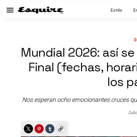
Estilo
E
Menú
D
Mundial 2026: así se
Final (fechas, hora
los p
Nos esperan ocho emocionantes cruces que 
Juli
Twitter
Pinterest
Tumblr
Copy