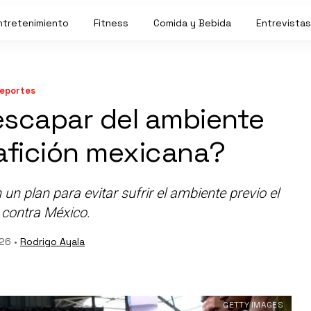
ntretenimiento
Fitness
Comida y Bebida
Entrevistas
eportes
 escapar del ambiente
 afición mexicana?
n plan para evitar sufrir el ambiente previo el
 contra México.
026 •
Rodrigo Ayala
GETTY IMAGES