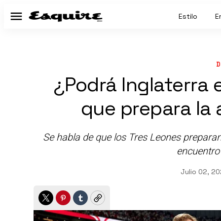
Estilo
E
Menú
D
¿Podrá Inglaterra
que prepara la
Se habla de que los Tres Leones preparan u
encuentro
Julio 02, 2
Twitter
Pinterest
Tumblr
Copy