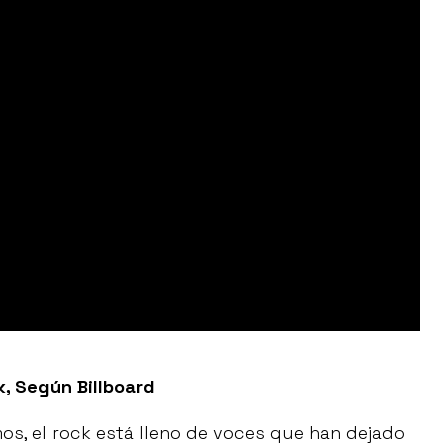
k, Según Billboard
s, el rock está lleno de voces que han dejado