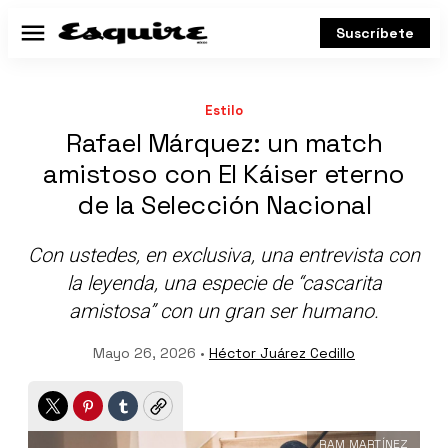
Suscríbete
Menú
Estilo
Rafael Márquez: un match
amistoso con El Káiser eterno
de la Selección Nacional
Con ustedes, en exclusiva, una entrevista con
la leyenda, una especie de “cascarita
amistosa” con un gran ser humano.
Mayo 26, 2026 •
Héctor Juárez Cedillo
Twitter
Pinterest
Tumblr
Copy
RAM MARTÍNEZ