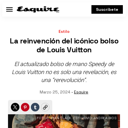
Suscríbete
Menú
Estilo
La reinvención del icónico bolso
de Louis Vuitton
El actualizado bolso de mano Speedy de
Louis Vuitton no es solo una revelación, es
una “rerevolución”.
Marzo 25, 2024 •
Esquire
Twitter
Pinterest
Tumblr
Copy
FOTOS: RYAN SLACK. ESTILISMO: ANDREA RIOS