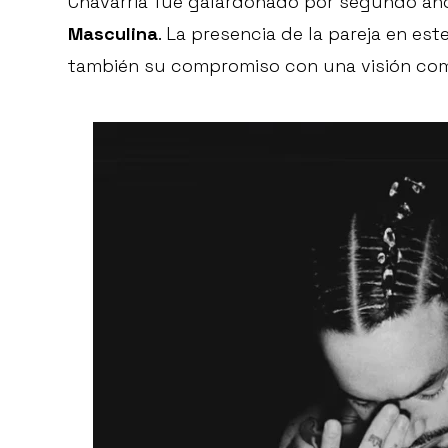
Chavarria fue galardonado por segundo a
Masculina
. La presencia de la pareja en e
también su compromiso con una visión compar