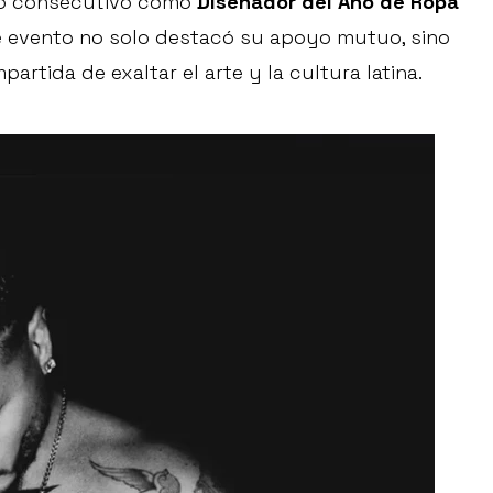
ño consecutivo como
Diseñador del Año de Ropa
ste evento no solo destacó su apoyo mutuo, sino
tida de exaltar el arte y la cultura latina.