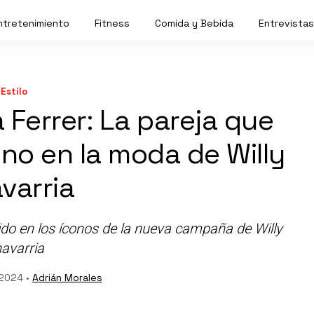
ntretenimiento
Fitness
Comida y Bebida
Entrevistas
Estilo
a Ferrer: La pareja que
tino en la moda de Willy
varria
tido en los íconos de la nueva campaña de Willy
avarria
 2024 •
Adrián Morales