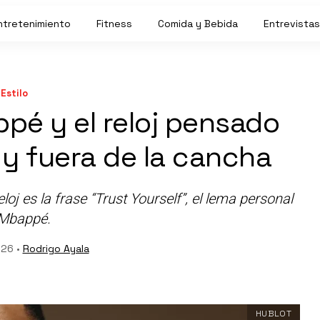
ntretenimiento
Fitness
Comida y Bebida
Entrevistas
Estilo
ppé y el reloj pensado
 y fuera de la cancha
oj es la frase “Trust Yourself”, el lema personal
Mbappé.
026 •
Rodrigo Ayala
HUBLOT