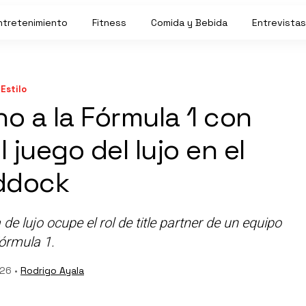
ntretenimiento
Fitness
Comida y Bebida
Entrevistas
Estilo
no a la Fórmula 1 con
 juego del lujo en el
ddock
 lujo ocupe el rol de title partner de un equipo
órmula 1.
26 •
Rodrigo Ayala