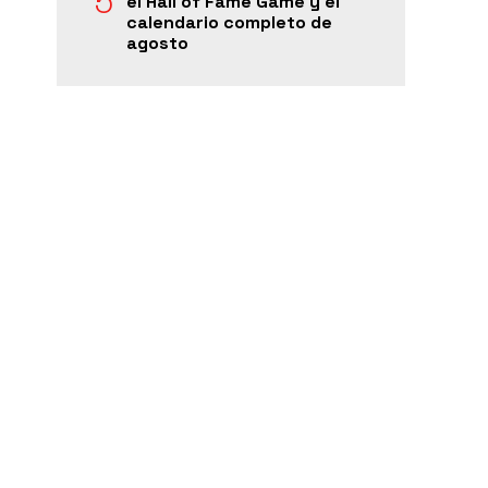
el Hall of Fame Game y el
calendario completo de
agosto