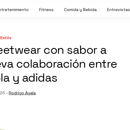
ntretenimiento
Fitness
Comida y Bebida
Entrevistas
Estilo
reetwear con sabor a
ueva colaboración entre
la y adidas
26 •
Rodrigo Ayala