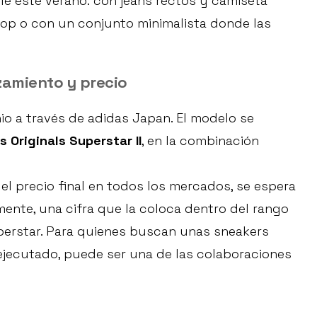
alle este verano: con jeans rectos y camiseta
top o con un conjunto minimalista donde las
zamiento y precio
nio a través de adidas Japan. El modelo se
 Originals Superstar II
, en la combinación
l precio final en todos los mercados, se espera
nte, una cifra que la coloca dentro del rango
uperstar. Para quienes buscan unas sneakers
 ejecutado, puede ser una de las colaboraciones