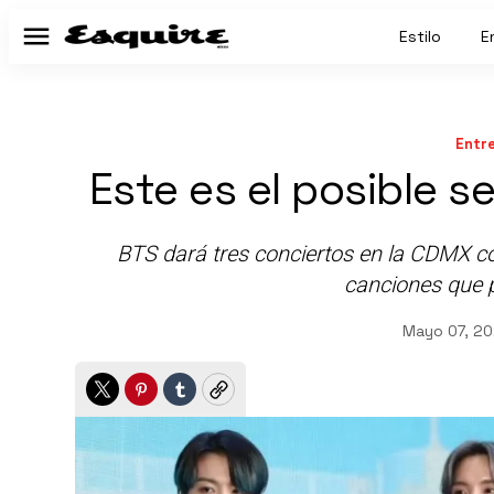
Estilo
E
Menú
Entr
Este es el posible s
BTS dará tres conciertos en la CDMX co
canciones que 
Mayo 07, 20
Twitter
Pinterest
Tumblr
Copy