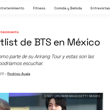
ntretenimiento
Fitness
Comida y Bebida
Entrevistas
etenimiento
etlist de BTS en México
mo parte de su Arirang Tour y estas son las
podríamos escuchar.
26 •
Rodrigo Ayala
CINDY ORD/WIREIMAGE/GETTY IMAGES