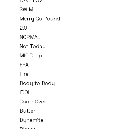
FAKE LOVE
SWIM
Merry Go Round
2.0
NORMAL
Not Today
MIC Drop
FYA
Fire
Body to Body
IDOL
Come Over
Butter
Dynamite