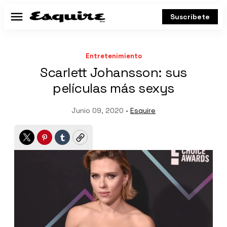
Suscríbete
Menú
Entretenimiento
Scarlett Johansson: sus
películas más sexys
Junio 09, 2020 •
Esquire
Twitter
Pinterest
Tumblr
Copy