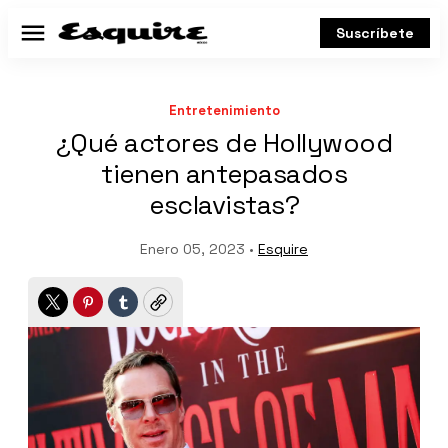
Suscríbete
Menú
Entretenimiento
¿Qué actores de Hollywood
tienen antepasados
esclavistas?
Enero 05, 2023 •
Esquire
Twitter
Pinterest
Tumblr
Copy