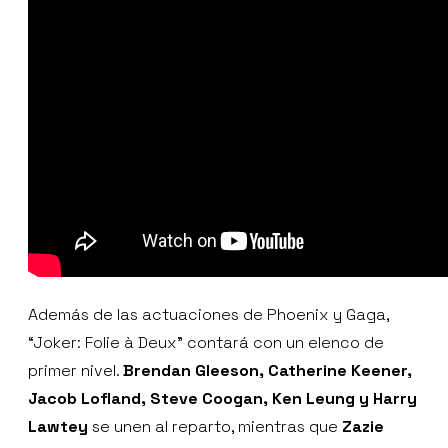
Además de las actuaciones de Phoenix y Gaga,
“Joker: Folie à Deux” contará con un elenco de
primer nivel.
Brendan Gleeson, Catherine Keener,
Jacob Lofland, Steve Coogan, Ken Leung y Harry
Lawtey
se unen al reparto, mientras que
Zazie