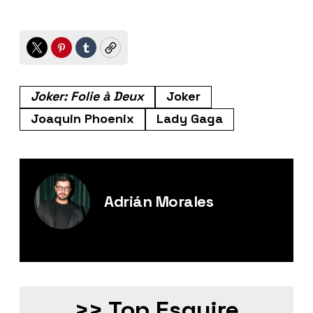
Twitter
Pinterest
Tumblr
Copy
Joker: Folie à Deux
Joker
Joaquin Phoenix
Lady Gaga
Adrián Morales
Editor Digital de Esquire México.
>> Top Esquire