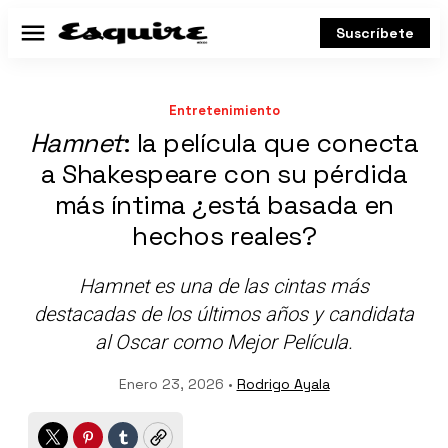
Suscríbete
Menú
Entretenimiento
Hamnet
: la película que conecta
a Shakespeare con su pérdida
más íntima ¿está basada en
hechos reales?
Hamnet
es una de las cintas más
destacadas de los últimos años y candidata
al Oscar como Mejor Película.
Enero 23, 2026 •
Rodrigo Ayala
Twitter
Pinterest
Tumblr
Copy