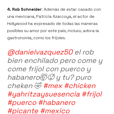
4. Rob Schneider
: Además de estar casado con
una mexicana, Patricia Azarcoya, el actor de
Hollywood ha expresado de todas las maneras
posibles su amor por este país, incluso, adora la
gastronomía, como los frijoles.
@danielvazquez50
el rob
bien enchilado pero come y
come frijol con puerco y
habanero🤯🥵 y tu? puro
cheken 🤣
#mex
#chicken
#yahritzaysuesencia
#frijol
#puerco
#habanero
#picante
#mexico