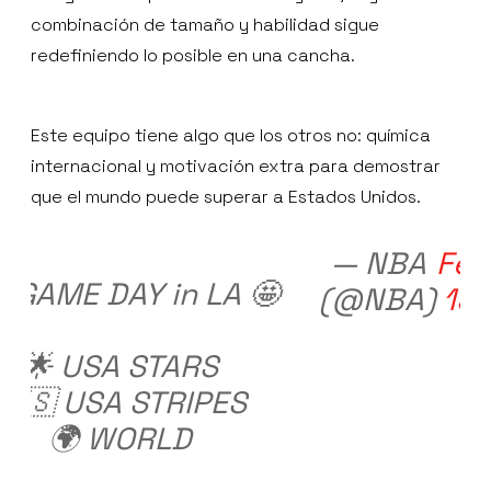
combinación de tamaño y habilidad sigue
redefiniendo lo posible en una cancha.
Este equipo tiene algo que los otros no: química
internacional y motivación extra para demostrar
que el mundo puede superar a Estados Unidos.
— NBA
Feb
’s GAME DAY in LA 🤩
(@NBA)
15,
🌟 USA STARS
🇺🇸 USA STRIPES
🌍 WORLD