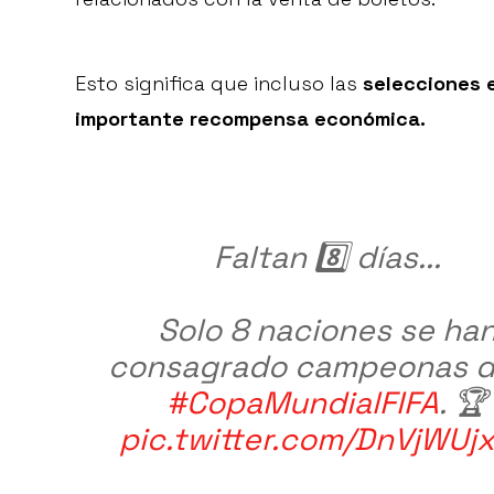
Esto significa que incluso las
selecciones 
importante recompensa económica.
Faltan 8️⃣ días...
Solo 8 naciones se ha
consagrado campeonas d
#CopaMundialFIFA
. 🏆
pic.twitter.com/DnVjWUj