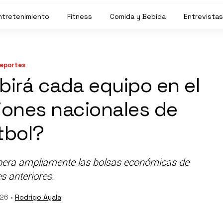
ntretenimiento
Fitness
Comida y Bebida
Entrevistas
eportes
birá cada equipo en el
iones nacionales de
tbol?
supera ampliamente las bolsas económicas de
s anteriores.
026 •
Rodrigo Ayala