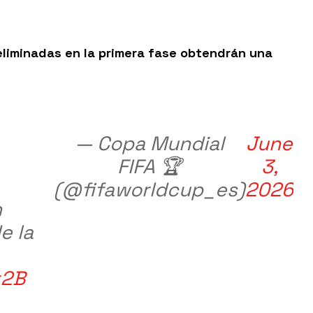
eliminadas en la primera fase obtendrán una
— Copa Mundial
June
FIFA 🏆
3,
(@fifaworldcup_es)
2026
n
e la
x2B