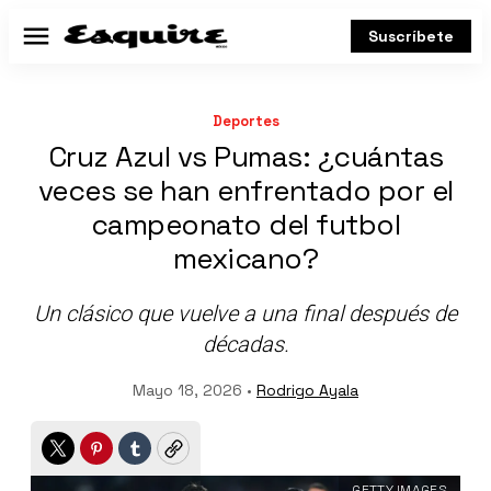
Suscríbete
Menú
Deportes
Cruz Azul vs Pumas: ¿cuántas
veces se han enfrentado por el
campeonato del futbol
mexicano?
Un clásico que vuelve a una final después de
décadas.
Mayo 18, 2026 •
Rodrigo Ayala
Twitter
Pinterest
Tumblr
Copy
GETTY IMAGES