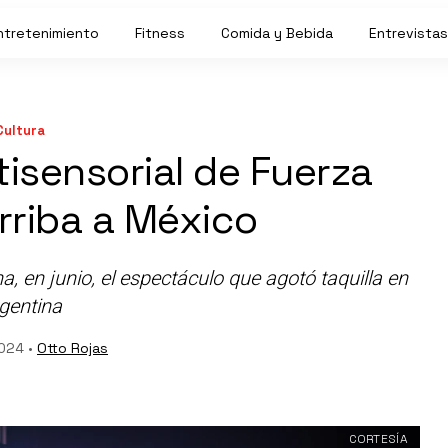
ntretenimiento
Fitness
Comida y Bebida
Entrevistas
Cultura
tisensorial de Fuerza
rriba a México
, en junio, el espectáculo que agotó taquilla en
gentina
2024 •
Otto Rojas
CORTESÍA