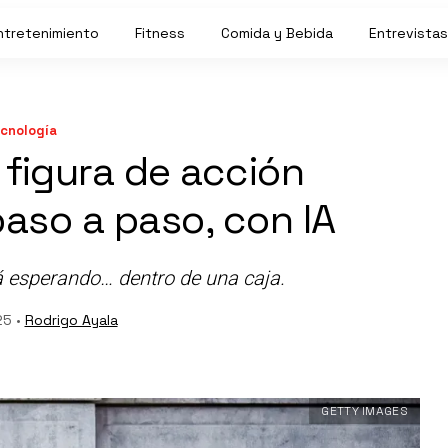
ntretenimiento
Fitness
Comida y Bebida
Entrevistas
cnología
 figura de acción
paso a paso, con IA
á esperando… dentro de una caja.
25 •
Rodrigo Ayala
GETTY IMAGES