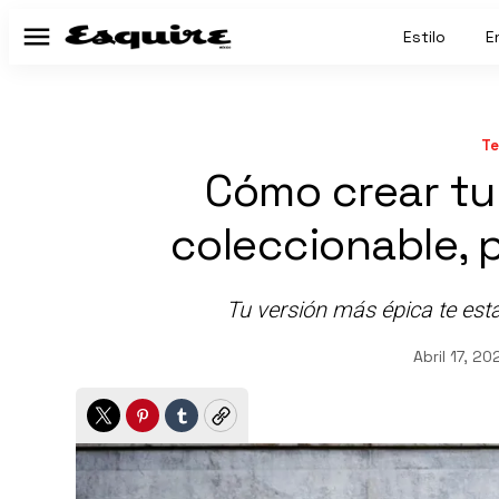
Estilo
E
Menú
Te
Cómo crear tu
coleccionable, 
Tu versión más épica te est
Abril 17, 20
Twitter
Pinterest
Tumblr
Copy