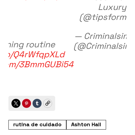
Luxury
(@tipsforme
— Criminalsim
rning routine
(@Criminalsim
t.co/Q4rWfqpXLd
er.com/3BmmGUBi54
Twitter
Pinterest
Tumblr
Copy
rutina de cuidado
Ashton Hall