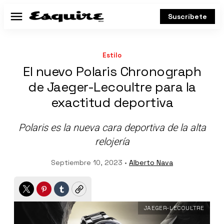
Suscríbete
Menú
Estilo
El nuevo Polaris Chronograph
de Jaeger-Lecoultre para la
exactitud deportiva
Polaris es la nueva cara deportiva de la alta
relojería
Septiembre 10, 2023 •
Alberto Nava
Twitter
Pinterest
Tumblr
Copy
JAEGER-LECOULTRE