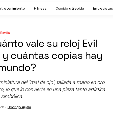
ntretenimiento
Fitness
Comida y Bebida
Entrevistas
Estilo
ánto vale su reloj Evil
e y cuántas copias hay
 mundo?
 miniatura del “mal de ojo”, tallada a mano en oro
 lo que lo convierte en una pieza tanto artística
simbólica.
25 •
Rodrigo Ayala