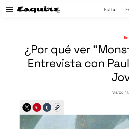
Estilo
E
Menú
En
¿Por qué ver “Monst
Entrevista con Paul
Jov
Marzo 11
Twitter
Pinterest
Tumblr
Copy