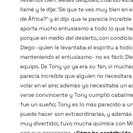
llamé y le dije: ‘Sé que te ves muy bien en 
de África?’ y él dijo que le parecía increíbl
aporta mucho entusiasmo a todo lo que hac
porque en medio del desierto, con condicion
Diego -quien le levantaba el espíritu a to
manteniendo el entusiasmo- no es fácil; Di
equipo. De Tony yo ya era su fan, vi mucha
parecía increíble que alguien no necesitara
volar en el aire; además yo necesitaba un 
verse convincente y Tony cumplió cabalment
fue un sueño; Tony es lo más parecido a u
puede hacer son extraordinarias, y además 
muy divertido!, tuvo mucha química con Mil
con sus personajes.
¿Cómo ha contribuido e