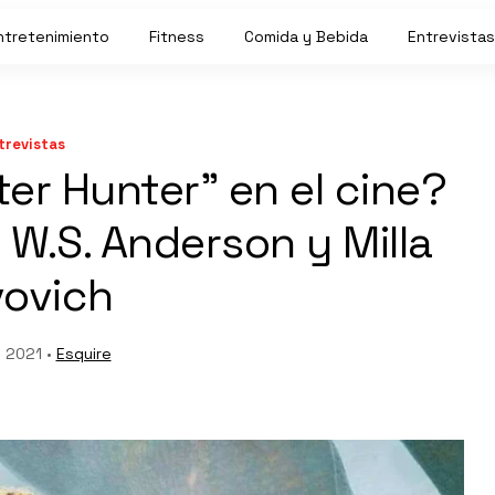
ntretenimiento
Fitness
Comida y Bebida
Entrevistas
trevistas
er Hunter” en el cine?
 W.S. Anderson y Milla
ovich
, 2021 •
Esquire