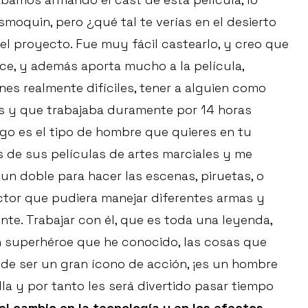
esmoquin, pero ¿qué tal te verías en el desierto
e el proyecto. Fue muy fácil castearlo, y creo que
e, y además aporta mucho a la película,
es realmente difíciles, tener a alguien como
dos y que trabajaba duramente por 14 horas
ego es el tipo de hombre que quieres en tu
s de sus películas de artes marciales y me
 un doble para hacer las escenas, piruetas, o
actor que pudiera manejar diferentes armas y
e. Trabajar con él, que es toda una leyenda,
n superhéroe que he conocido, las cosas que
de ser un gran ícono de acción, ¡es un hombre
la y por tanto les será divertido pasar tiempo
l cambio en la tecnología y en los efectos