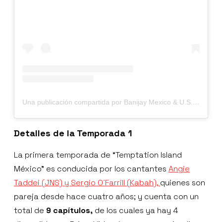
Una publicación compartida por Banijay Mexico & U.S. Hispanic (@banijaymxus)
Detalles de la Temporada 1
La primera temporada de “Temptation Island
México” es conducida por los cantantes
Angie
Taddei (JNS) y Sergio O´Farrill (Kabah),
quienes son
pareja desde hace cuatro años; y cuenta con un
total de
9 capítulos,
de los cuales ya hay 4