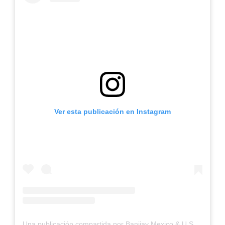
Ver esta publicación en Instagram
Una publicación compartida por Banijay Mexico & U.S. Hispanic (@banijaymxus)