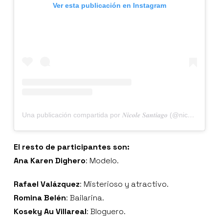
Ver esta publicación en Instagram
Una publicación compartida por 𝑵𝒊𝒄𝒐𝒍𝒆 𝑺𝒂𝒏𝒕𝒊𝒂𝒈𝒐 (@nicolesantiagods)
El resto de participantes son:
Ana Karen Dighero
: Modelo.
Rafael Valázquez
: Misterioso y atractivo.
Romina Belén
: Bailarina.
Koseky Au Villareal
: Bloguero.