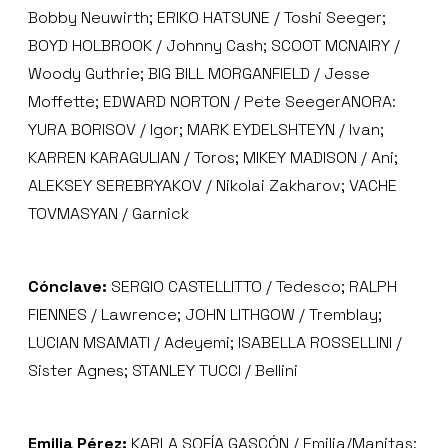
Bobby Neuwirth; ERIKO HATSUNE / Toshi Seeger;
BOYD HOLBROOK / Johnny Cash; SCOOT MCNAIRY /
Woody Guthrie; BIG BILL MORGANFIELD / Jesse
Moffette; EDWARD NORTON / Pete SeegerANORA:
YURA BORISOV / Igor; MARK EYDELSHTEYN / Ivan;
KARREN KARAGULIAN / Toros; MIKEY MADISON / Ani;
ALEKSEY SEREBRYAKOV / Nikolai Zakharov; VACHE
TOVMASYAN / Garnick
Cónclave:
SERGIO CASTELLITTO / Tedesco; RALPH
FIENNES / Lawrence; JOHN LITHGOW / Tremblay;
LUCIAN MSAMATI / Adeyemi; ISABELLA ROSSELLINI /
Sister Agnes; STANLEY TUCCI / Bellini
Emilia Pérez:
KARLA SOFÍA GASCÓN / Emilia/Manitas;