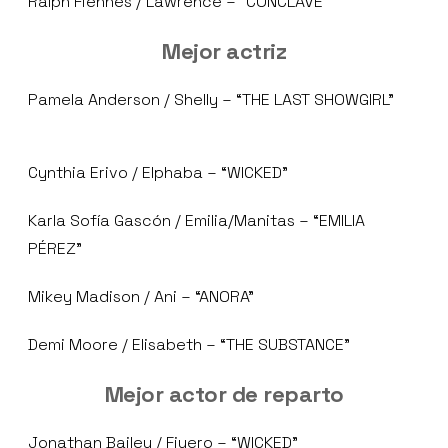
Ralph Fiennes / Lawrence – “CONCLAVE”
Mejor actriz
Pamela Anderson / Shelly – “THE LAST SHOWGIRL”
Cynthia Erivo / Elphaba – “WICKED”
Karla Sofía Gascón / Emilia/Manitas – “EMILIA
PÉREZ”
Mikey Madison / Ani – “ANORA”
Demi Moore / Elisabeth – “THE SUBSTANCE”
Mejor actor de reparto
Jonathan Bailey / Fiyero – “WICKED”