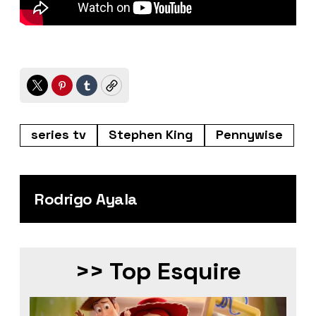
Twitter
Pinterest
Tumblr
Copy
series tv
Stephen King
Pennywise
Rodrigo Ayala
>> Top Esquire