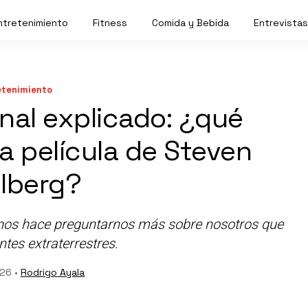
ntretenimiento
Fitness
Comida y Bebida
Entrevistas
etenimiento
inal explicado: ¿qué
la película de Steven
elberg?
ón nos hace preguntarnos más sobre nosotros que
ntes extraterrestres.
026 •
Rodrigo Ayala