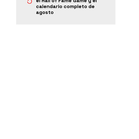
el Hall of Fame Game y el
calendario completo de
agosto