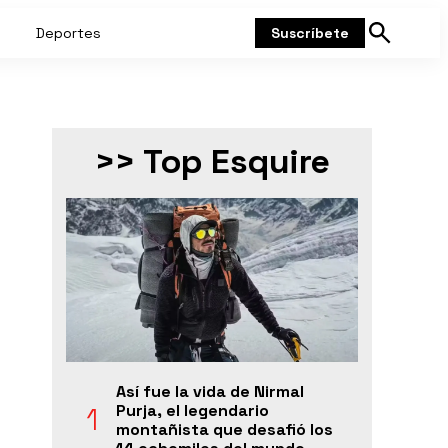
Deportes
Suscríbete
Mostrar
búsqueda
>> Top Esquire
Así fue la vida de Nirmal
Purja, el legendario
montañista que desafió los