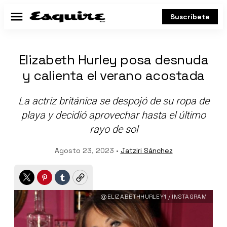
Suscríbete
Menú
Elizabeth Hurley posa desnuda
y calienta el verano acostada
La actriz británica se despojó de su ropa de
playa y decidió aprovechar hasta el último
rayo de sol
Agosto 23, 2023 •
Jatziri Sánchez
Twitter
Pinterest
Tumblr
Copy
@ELIZABETHHURLEY1 / INSTAGRAM