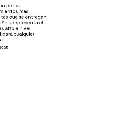
no de los
mientos más
tes que se entregan
año y representa el
 alto a nivel
l para cualquier
a.
 2025