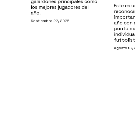
galardones principales como
Este es u
los mejores jugadores del
reconoci
año.
importan
Septiembre 22, 2025
año con 
punto más
individua
futbolist
Agosto 07,