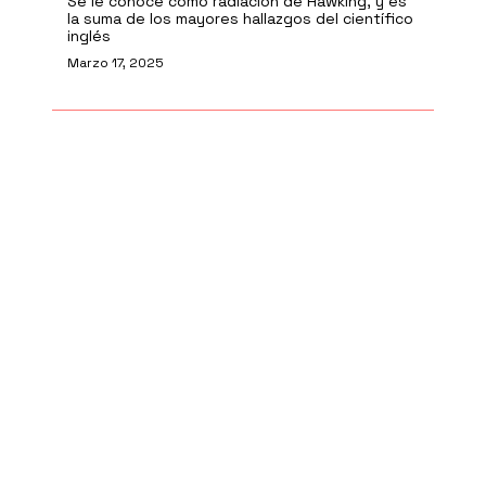
Se le conoce como radiación de Hawking, y es
la suma de los mayores hallazgos del científico
inglés
Marzo 17, 2025