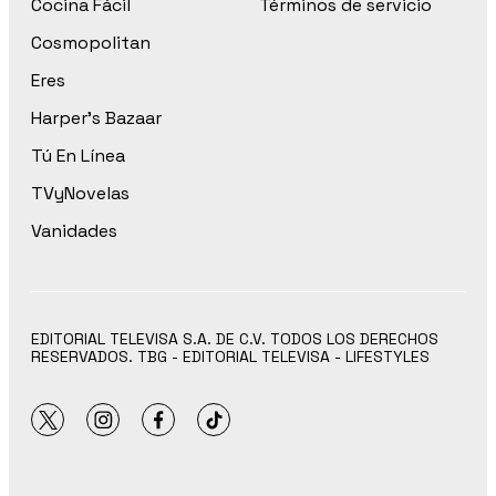
Cocina Fácil
Términos de servicio
Cosmopolitan
Eres
Harper’s Bazaar
Tú En Línea
TVyNovelas
Vanidades
EDITORIAL TELEVISA S.A. DE C.V. TODOS LOS DERECHOS
RESERVADOS. TBG - EDITORIAL TELEVISA - LIFESTYLES
twitter
instagram
facebook
tiktok