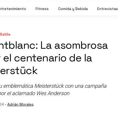
ntretenimiento
Fitness
Comida y Bebida
Entrevistas
Estilo
tblanc: La asombrosa
 el centenario de la
erstück
su emblemática Meisterstück con una campaña
 por el aclamado Wes Anderson
24 •
Adrián Morales