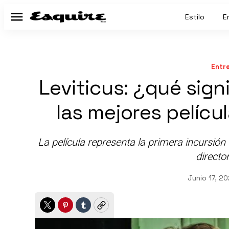
Estilo
E
Menú
Entr
Leviticus: ¿qué signi
las mejores pelícu
La película representa la primera incursió
director
Junio 17, 2
Twitter
Pinterest
Tumblr
Copy