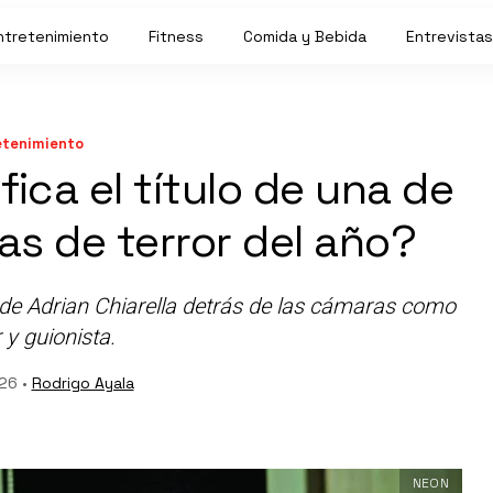
ntretenimiento
Fitness
Comida y Bebida
Entrevistas
etenimiento
fica el título de una de
las de terror del año?
n de Adrian Chiarella detrás de las cámaras como
 y guionista.
026 •
Rodrigo Ayala
NEON