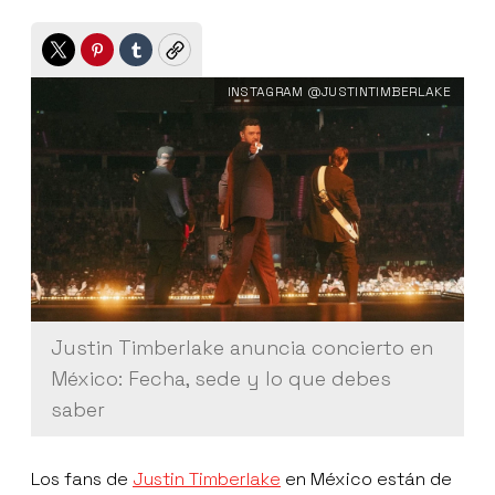
Twitter
Pinterest
Tumblr
Copy
INSTAGRAM @JUSTINTIMBERLAKE
Justin Timberlake anuncia concierto en
México: Fecha, sede y lo que debes
saber
Los fans de
Justin Timberlake
en México están de