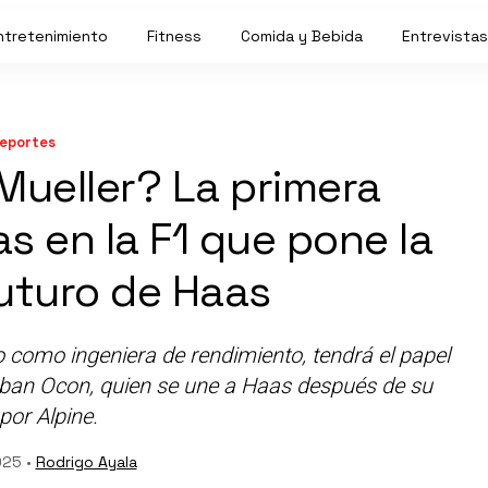
ntretenimiento
Fitness
Comida y Bebida
Entrevistas
eportes
Mueller? La primera
as en la F1 que pone la
futuro de Haas
 como ingeniera de rendimiento, tendrá el papel
teban Ocon, quien se une a Haas después de su
por Alpine.
025 •
Rodrigo Ayala