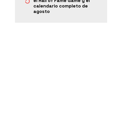
el Hall of Fame Game y el
calendario completo de
agosto