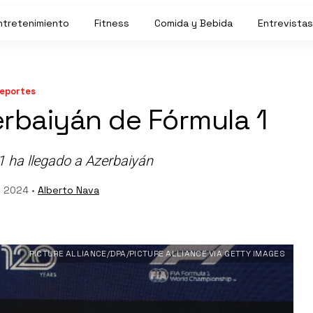
ntretenimiento
Fitness
Comida y Bebida
Entrevistas
eportes
erbaiyán de Fórmula 1
F1 ha llegado a Azerbaiyán
, 2024 •
Alberto Nava
PICTURE ALLIANCE/DPA/PICTURE ALLIANCE VIA GETTY IMAGES