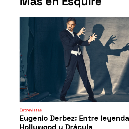
Más en Esquire
Entrevistas
Eugenio Derbez: Entre leyend
Hollywood y Drácula