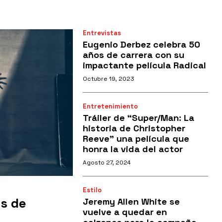
Entrevistas
Eugenio Derbez celebra 50
años de carrera con su
impactante película Radical
Octubre 19, 2023
Entretenimiento
Tráiler de “Super/Man: La
historia de Christopher
Reeve” una película que
honra la vida del actor
Agosto 27, 2024
Estilo
as de
Jeremy Allen White se
vuelve a quedar en