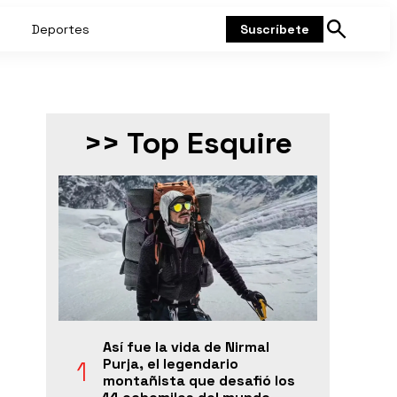
Deportes
Suscríbete
Mostrar
búsqueda
>> Top Esquire
Así fue la vida de Nirmal
Purja, el legendario
montañista que desafió los