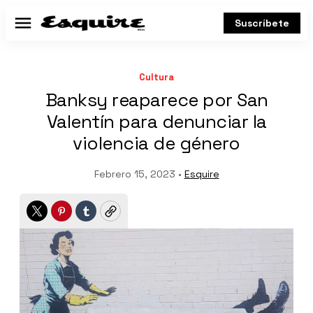
Suscríbete
Menú
Cultura
Banksy reaparece por San
Valentín para denunciar la
violencia de género
Febrero 15, 2023 •
Esquire
Twitter
Pinterest
Tumblr
Copy